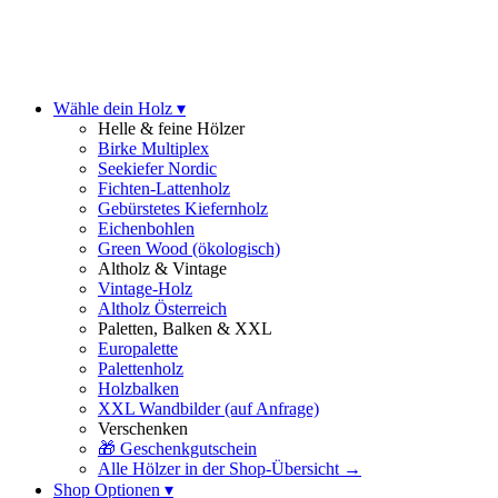
Wähle dein Holz ▾
Helle & feine Hölzer
Birke Multiplex
Seekiefer Nordic
Fichten-Lattenholz
Gebürstetes Kiefernholz
Eichenbohlen
Green Wood (ökologisch)
Altholz & Vintage
Vintage-Holz
Altholz Österreich
Paletten, Balken & XXL
Europalette
Palettenholz
Holzbalken
XXL Wandbilder
(auf Anfrage)
Verschenken
🎁 Geschenkgutschein
Alle Hölzer in der Shop-Übersicht →
Shop Optionen ▾