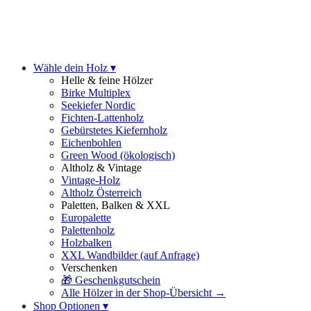
Wähle dein Holz ▾
Helle & feine Hölzer
Birke Multiplex
Seekiefer Nordic
Fichten-Lattenholz
Gebürstetes Kiefernholz
Eichenbohlen
Green Wood (ökologisch)
Altholz & Vintage
Vintage-Holz
Altholz Österreich
Paletten, Balken & XXL
Europalette
Palettenholz
Holzbalken
XXL Wandbilder
(auf Anfrage)
Verschenken
🎁 Geschenkgutschein
Alle Hölzer in der Shop-Übersicht →
Shop Optionen ▾