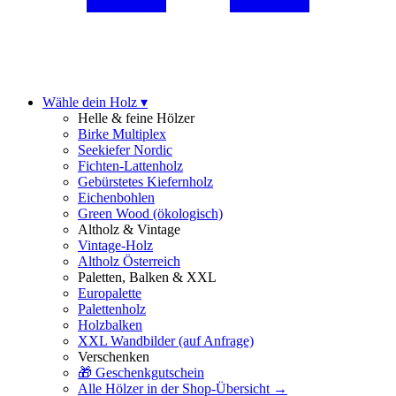
Wähle dein Holz ▾
Helle & feine Hölzer
Birke Multiplex
Seekiefer Nordic
Fichten-Lattenholz
Gebürstetes Kiefernholz
Eichenbohlen
Green Wood (ökologisch)
Altholz & Vintage
Vintage-Holz
Altholz Österreich
Paletten, Balken & XXL
Europalette
Palettenholz
Holzbalken
XXL Wandbilder
(auf Anfrage)
Verschenken
🎁 Geschenkgutschein
Alle Hölzer in der Shop-Übersicht →