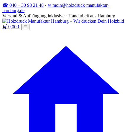
☎ 040 – 30 98 21 48
·
✉ moin@holzdruck-manufaktur-
hamburg.de
Versand & Aufhängung inklusive · Handarbeit aus Hamburg
🛒
0,00 €
☰