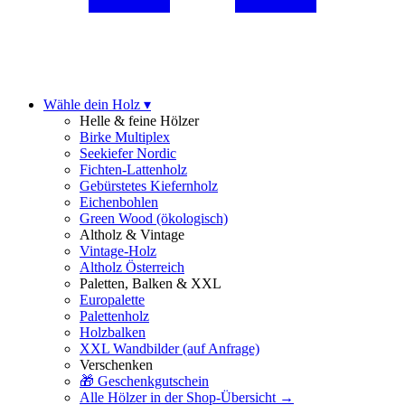
Wähle dein Holz ▾
Helle & feine Hölzer
Birke Multiplex
Seekiefer Nordic
Fichten-Lattenholz
Gebürstetes Kiefernholz
Eichenbohlen
Green Wood (ökologisch)
Altholz & Vintage
Vintage-Holz
Altholz Österreich
Paletten, Balken & XXL
Europalette
Palettenholz
Holzbalken
XXL Wandbilder
(auf Anfrage)
Verschenken
🎁 Geschenkgutschein
Alle Hölzer in der Shop-Übersicht →