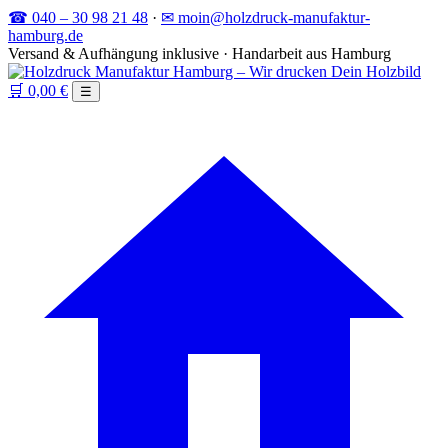
☎ 040 – 30 98 21 48
·
✉ moin@holzdruck-manufaktur-
hamburg.de
Versand & Aufhängung inklusive · Handarbeit aus Hamburg
🛒
0,00 €
☰